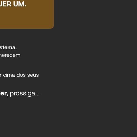
UER UM.
istema.
 merecem
r cima dos seus
er,
prossiga...