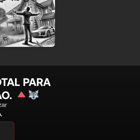
OTAL PARA
ÃO.
zar
.