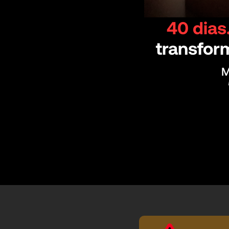
40 dias
transfor
M