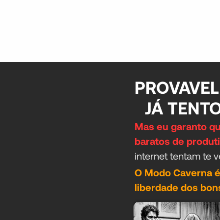
PROVAVEL
JÁ TENT
Mas eu garanto qu
baratos de produt
internet tentam te v
O Modo Caverna é
liberdade dos bons