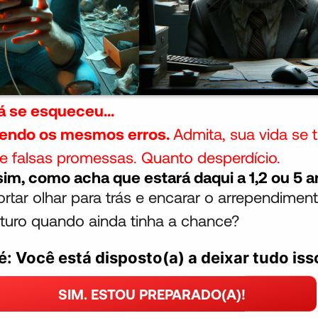
já se esqueceu...
endo os mesmos erros.
Admita, sua vida se 
e falsas promessas. Quanto desperdício.
sim, como acha que estará daqui a 1,2 ou 5 
ortar olhar para trás e encarar o arrependimen
turo quando ainda tinha a chance?
: Você está disposto(a) a deixar tudo iss
SIM. ESTOU PREPARADO(A)!