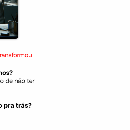
transformou
anos?
to de não ter
o pra trás?