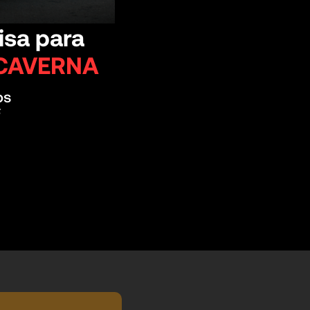
isa para
CAVERNA
os
s