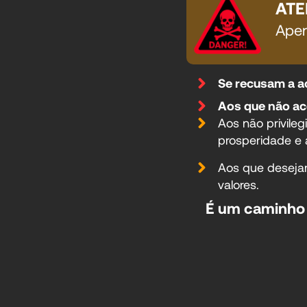
ATE
Apen
Se recusam a ac
Aos que não ac
Aos não privil
prosperidade e
Aos que desejam
valores.
É um caminho s