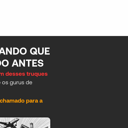
SANDO QUE
DO ANTES
ém desses truques
 os gurus de
chamado para a