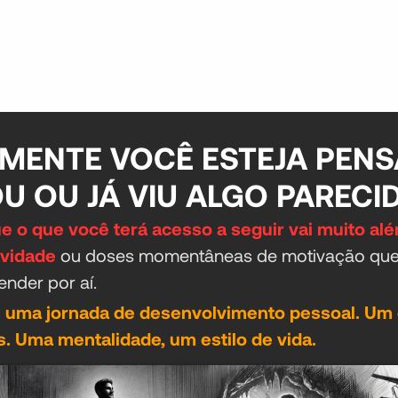
MENTE VOCÊ ESTEJA PEN
OU OU JÁ VIU ALGO PARECI
e o que você terá acesso a seguir vai muito al
ividade
ou doses momentâneas de motivação que
ender por aí.
 u
ma jornada de desenvolvimento pessoal. U
m 
. Uma mentalidade, um estilo de vida.