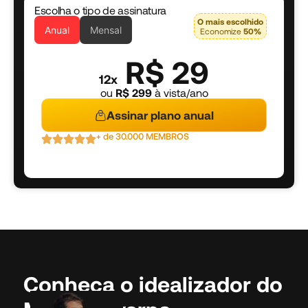
Escolha o tipo de assinatura
O mais escolhido
Anual
Mensal
Economize
50%
R$ 29
12x
ou
R$ 299
à vista/ano
Assinar plano anual
+ de 30.000 MEMBROS
Conheça o idealizador do