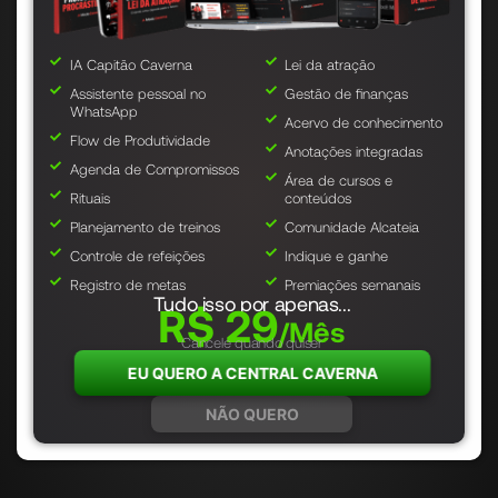
IA Capitão Caverna
Lei da atração
Assistente pessoal no
Gestão de finanças
WhatsApp
Acervo de conhecimento
Flow de Produtividade
Anotações integradas
Agenda de Compromissos
Área de cursos e
Rituais
conteúdos
Planejamento de treinos
Comunidade Alcateia
Controle de refeições
Indique e ganhe
Registro de metas
Premiações semanais
Tudo isso por apenas...
R$ 29
/Mês
Cancele quando quiser
EU QUERO A CENTRAL CAVERNA
NÃO QUERO