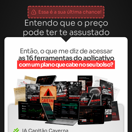
Essa é a sua última chance!
Entendo que o preço
pode ter te assustado
Então, o que me diz de acessar
as 16 ferramentas do aplicativo
com um plano que cabe no seu bolso?
IA Capitão Caverna