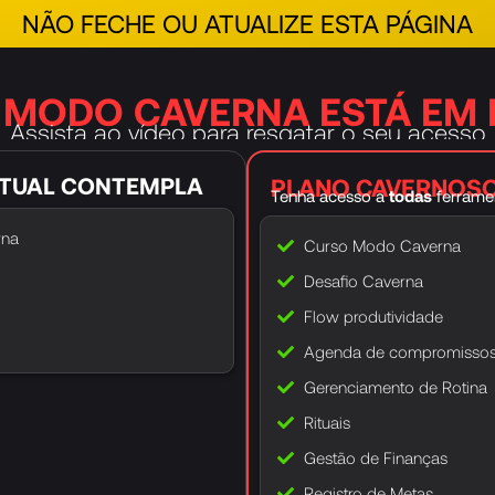
NÃO FECHE OU ATUALIZE ESTA PÁGINA
 MODO CAVERNA ESTÁ EM 
Assista ao vídeo para resgatar o seu acesso
O seu acesso será liberado em 2 minutos…
ATUAL CONTEMPLA
PLANO CAVERNOS
Tenha acesso a
todas
ferrame
rna
Curso Modo Caverna
Desafio Caverna
Flow produtividade
Agenda de compromisso
Gerenciamento de Rotina
Rituais
Gestão de Finanças
Registro de Metas