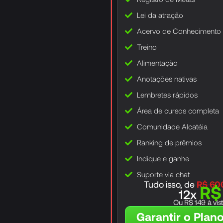
Lei da atração
Acervo de Conhecimento
Treino
Alimentação
Anotações nativas
Lembretes rápidos
Área de cursos completa
Comunidade Alcatéia
Ranking de prêmios
Indique e ganhe
Suporte via chat
Tudo isso, de
R$ 60
R$
12x
Ou R$ 149 à vis
Garantir o Plan