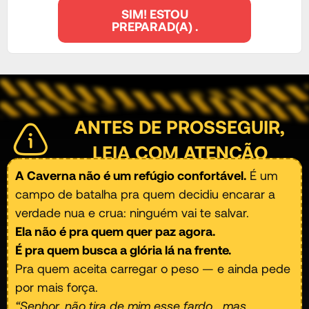
SIM! ESTOU
PREPARAD(A) .
ANTES DE PROSSEGUIR,
LEIA COM ATENÇÃO
A Caverna não é um refúgio confortável.
É um
campo de batalha pra quem decidiu encarar a
verdade nua e crua: ninguém vai te salvar.
Ela não é pra quem quer paz agora.
É pra quem busca a glória lá na frente.
Pra quem aceita carregar o peso — e ainda pede
por mais força.
“Senhor, não tira de mim esse fardo… mas