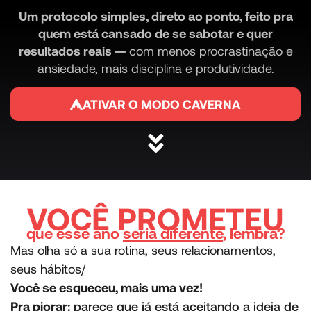
Um protocolo simples, direto ao ponto, feito pra
quem está cansado de se sabotar e quer
resultados reais —
com menos procrastinação e
ansiedade, mais disciplina e produtividade.
ATIVAR O MODO CAVERNA
VOCÊ PROMETEU
que esse ano
seria diferente
, lembra?
Mas olha só a sua rotina, seus relacionamentos,
seus hábitos/
Você se esqueceu, mais uma vez!
Pra piorar:
parece que já está aceitando a ideia de