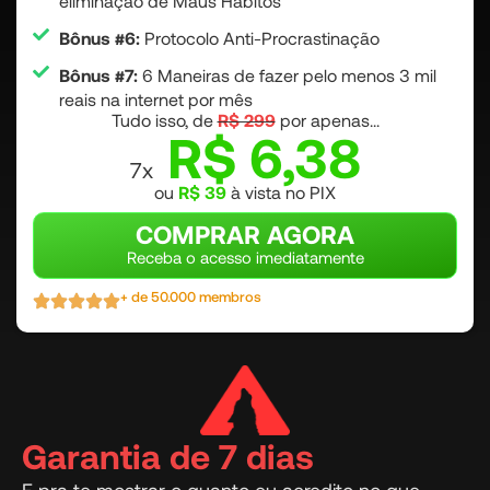
eliminação de Maus Hábitos
Bônus #6:
Protocolo Anti-Procrastinação
Bônus #7:
6 Maneiras de fazer pelo menos 3 mil
reais na internet por mês
Tudo isso, de
R$ 299
por apenas...
R$ 6,38
7x
ou
R$ 39
à vista no PIX
COMPRAR AGORA
Receba o acesso imediatamente
+ de 50.000 membros
Garantia de 7 dias
E pra te mostrar o quanto eu acredito no que