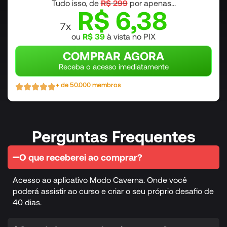
Tudo isso, de
R$ 299
por apenas...
R$ 6,38
7x
ou
R$ 39
à vista no PIX
COMPRAR AGORA
Receba o acesso imediatamente
+ de 50.000 membros
Perguntas Frequentes
O que receberei ao comprar?
Acesso ao aplicativo Modo Caverna. Onde você
poderá assistir ao curso e criar o seu próprio desafio de
40 dias.