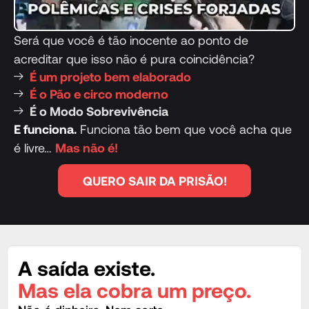
Será que você é tão inocente ao ponto de
acreditar que isso não é pura coincidência?
É um projeto bem elaborado
É o Pão e circo moderno
É o Modo Sobrevivência
E funciona.
Funciona tão bem que você acha que
é livre…
Mas não é!
QUERO SAIR DA PRISÃO!
A saída existe.
Mas ela cobra um preço.