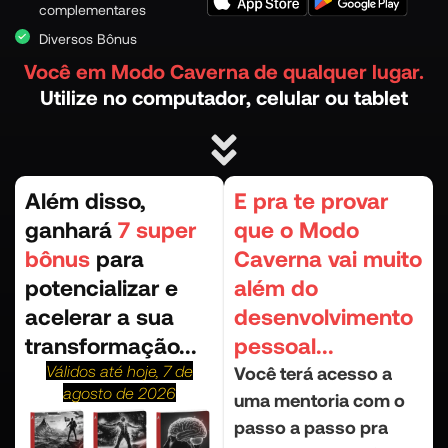
complementares
Diversos Bônus
Você em Modo Caverna de qualquer lugar.
Utilize no computador, celular ou tablet
Além disso,
E pra te provar
ganhará
7 super
que o Modo
bônus
para
Caverna vai muito
potencializar e
além do
acelerar a sua
desenvolvimento
transformação...
pessoal...
Válidos até hoje, 7 de
Você terá acesso a
agosto de 2026
uma mentoria com o
passo a passo pra