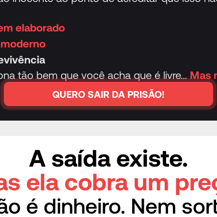
bem elaborado
o moderno
evivência
ona tão bem que você acha que é livre…
Mas n
QUERO SAIR DA PRISÃO!
A saída existe.
s ela cobra um pre
ão é dinheiro. Nem sort