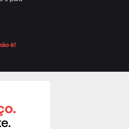
ão é!
ço.
e.