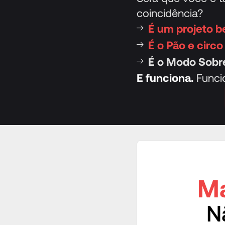
coincidência?
É um projeto 
É o Pão e circ
É o Modo Sobr
E funciona.
Funci
Ma
N