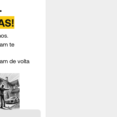
.
AS!
nos.
tam te
am de volta