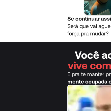
Se continuar assi
Será que vai ague
força pra mudar?
Você a
vive com
E pra te manter p
mente ocupada o 