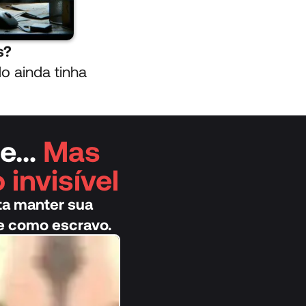
s?
o ainda tinha
le…
Mas
invisível
ta manter sua
e como escravo.