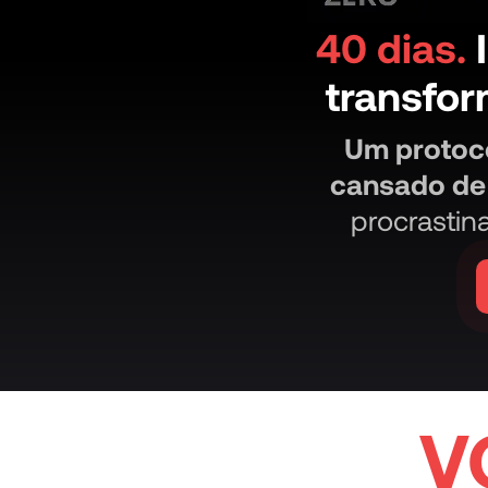
40 dias.
I
transfo
Um protoco
cansado de 
procrastin
V