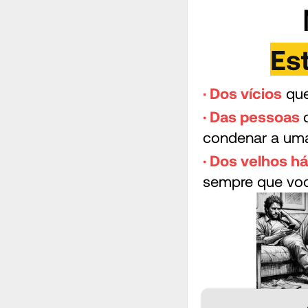
Es
· Dos vícios
que
· Das pessoas
condenar a uma
· Dos velhos h
sempre que você