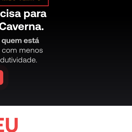
cisa para
Caverna.
a quem está
—
com menos
dutividade.
EU