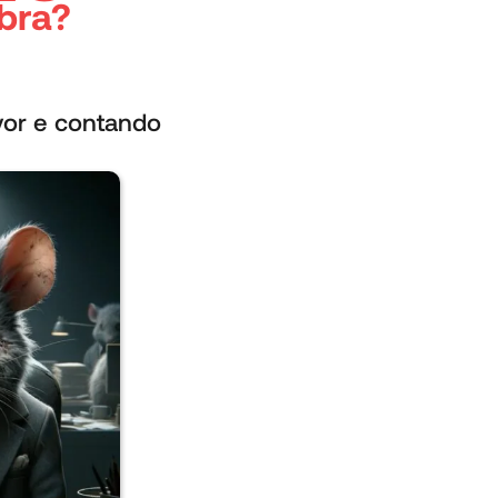
mbra?
avor e contando