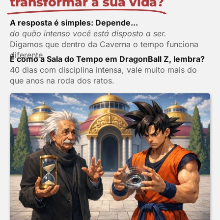
transformar a sua vida?
A resposta é simples: Depende...
do quão intenso você está disposto a ser.
Digamos que dentro da Caverna o tempo funciona
diferente.
É como a Sala do Tempo em DragonBall Z, lembra?
40 dias com disciplina intensa, vale muito mais do
que anos na roda dos ratos.