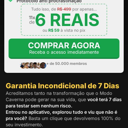
Protocolo anti procrastinação
Tudo isso, de
R$ 499
por apenas...
6 REAIS
11x
de
ou
R$ 59
à vista no pix
COMPRAR AGORA
Receba o acesso imediatamente
+ de 50.000 membros
Garantia Incondicional de 7 Dias
Acreditamos tanto na transformação que o Modo
Caverna pode gerar na sua vida, que
você terá 7 dias
para testar sem nenhum risco.
Entrou no aplicativo, explorou tudo e viu que não é
pra você?
Basta um clique que devolvemos 100% do
seu investimento.