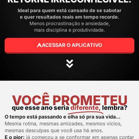
Ideal para quem está cansado de se sabotar
e
quer resultados reais em tempo recorde.
Menos procrastinação e ansiedade,
mais disciplina e produtividade.
ACESSAR O APLICATIVO
VOCÊ PROMETEU
que esse ano seria
diferente,
lembra?
O tempo está passando e olha só pra sua vida...
Mesma rotina, mesmas amizades, mesmos vícios,
mesmas desculpas que você usa há anos.
E o pior:
já começou a se conformar em apenas contar