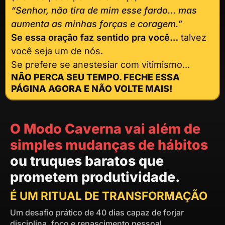
“Senhor, não tira de mim esse fardo… mas
aumenta as minhas forças e coragem.”
Se essa oração faz sentido pra você…
talvez
você seja um de nós.
Se prefere se anestesiar com vitimismo...
NÃO PERCA SEU TEMPO. FECHE ESSA
PÁGINA AGORA E NÃO VOLTE MAIS!
O Modo Caverna vai além de
simples mudanças de hábitos
ou truques baratos que
prometem produtividade.
É UM RITUAL DE TRANSFORMAÇÃO
Um desafio prático de 40 dias capaz de forjar
disciplina, foco e renascimento pessoal.