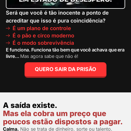
Será que você é tão inocente a ponto de
acreditar que isso é pura coincidência?
É um plano de controle
É o pão e circo moderno
É o modo sobrevivência
E funciona. Funciona tão bem que você achava que era
livre…
Mas agora sabe que não é!
QUERO SAIR DA PRISÃO
A saída existe.
Mas ela cobra um preço que
poucos estão dispostos a pagar.
Calma.
Não se trata de dinheiro, sorte ou talento.