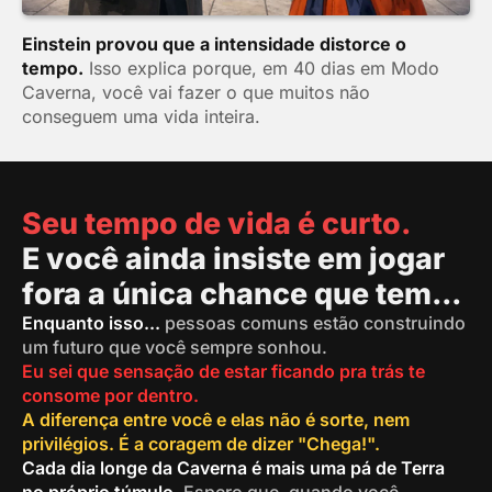
Einstein provou que a intensidade distorce o
tempo.
Isso explica porque, em 40 dias em Modo
Caverna, você vai fazer o que muitos não
conseguem uma vida inteira.
Seu tempo de vida é curto.
E você ainda insiste em jogar
fora a única chance que tem...
Enquanto isso...
pessoas comuns estão construindo
um futuro que você sempre sonhou.
Eu sei que sensação de estar ficando pra trás te
consome por dentro.
A diferença entre você e elas não é sorte, nem
privilégios. É a coragem de dizer "Chega!".
Cada dia longe da Caverna é mais uma pá de Terra