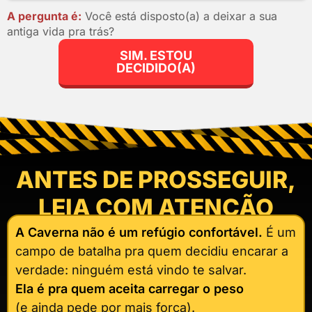
A pergunta é:
Você está disposto(a) a deixar a sua
antiga vida pra trás?
SIM. ESTOU
DECIDIDO(A)
ANTES DE PROSSEGUIR,
LEIA COM ATENÇÃO
A Caverna não é um refúgio confortável.
É um
campo de batalha pra quem decidiu encarar a
verdade: ninguém está vindo te salvar.
Ela é pra quem aceita carregar o peso
(e ainda pede por mais força).