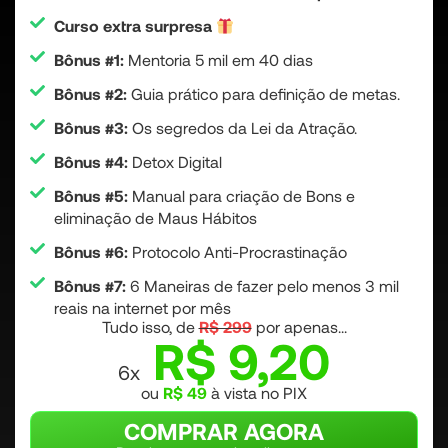
Curso extra surpresa
Bônus #1:
Mentoria 5 mil em 40 dias
Bônus #2:
Guia prático para definição de metas.
Bônus #3:
Os segredos da Lei da Atração.
Bônus #4:
Detox Digital
Bônus #5:
Manual para criação de Bons e
eliminação de Maus Hábitos
Bônus #6:
Protocolo Anti-Procrastinação
Bônus #7:
6 Maneiras de fazer pelo menos 3 mil
reais na internet por mês
Tudo isso, de
R$ 299
por apenas...
R$ 9,20
6x
ou
R$ 49
à vista no PIX
COMPRAR AGORA