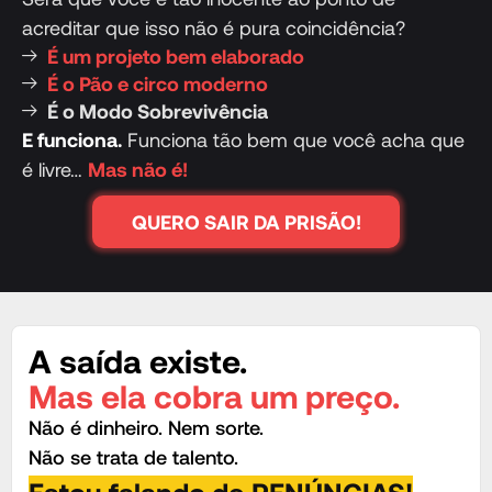
acreditar que isso não é pura coincidência?
É um projeto bem elaborado
É o Pão e circo moderno
É o Modo Sobrevivência
E funciona.
Funciona tão bem que você acha que
é livre…
Mas não é!
QUERO SAIR DA PRISÃO!
A saída existe.
Mas ela cobra um preço.
Não é dinheiro. Nem sorte.
Não se trata de talento.
Estou falando de RENÚNCIAS!