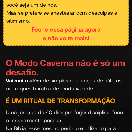
você seja um de nós.
Mas se prefere se anestesiar com desculpas e
vitimismo…
Feche essa página agora
e não volte mais!
O Modo Caverna não é só um
desafio.
Vai muito além
de simples mudanças de hábitos
ou truques baratos de produtividade...
É UM RITUAL DE TRANSFORMAÇÃO
Uma jornada de 40 dias pra forjar disciplina, foco
e renascimento pessoal.
Na Bíblia, esse mesmo período é utilizado para