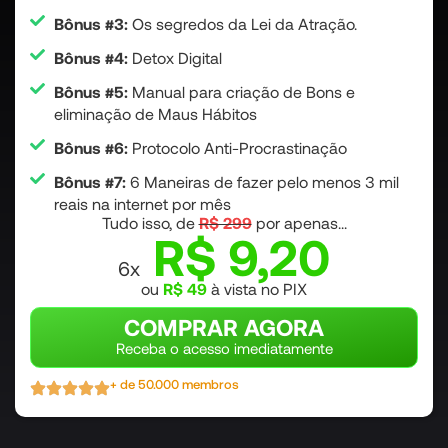
Bônus #3:
Os segredos da Lei da Atração.
Bônus #4:
Detox Digital
Bônus #5:
Manual para criação de Bons e
eliminação de Maus Hábitos
Bônus #6:
Protocolo Anti-Procrastinação
Bônus #7:
6 Maneiras de fazer pelo menos 3 mil
reais na internet por mês
Tudo isso, de
R$ 299
por apenas...
R$ 9,20
6x
ou
R$ 49
à vista no PIX
COMPRAR AGORA
Receba o acesso imediatamente
+ de 50.000 membros