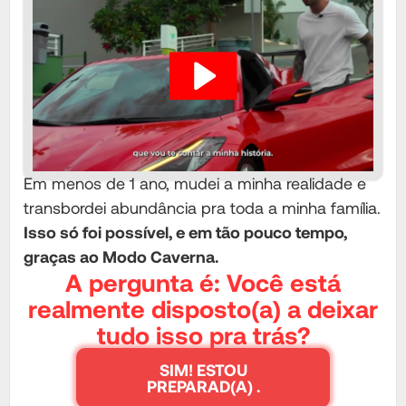
Em menos de 1 ano, mudei a minha realidade e
transbordei abundância pra toda a minha família.
Isso só foi possível, e em tão pouco tempo,
graças ao Modo Caverna.
A pergunta é: Você está
realmente disposto(a) a deixar
tudo isso pra trás?
SIM! ESTOU
PREPARAD(A) .