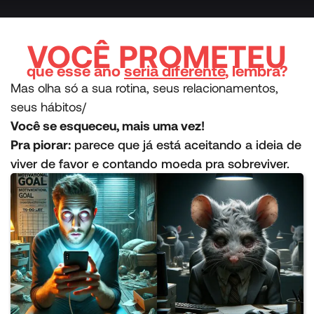
VOCÊ PROMETEU
que esse ano
seria diferente
, lembra?
Mas olha só a sua rotina, seus relacionamentos,
seus hábitos/
Você se esqueceu, mais uma vez!
Pra piorar:
parece que já está aceitando a ideia de
viver de favor e contando moeda pra sobreviver.