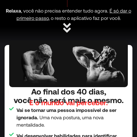
Relaxa
, você não precisa entender tudo agora.
É só dar o
primeiro passo
, o resto o aplicativo faz por você.
Ao final dos 40 dias,
você não será mais o mesmo.
E o mundo vai perceber.
Vai se tornar uma pessoa impossível de ser
ignorada.
Uma nova postura, uma nova
mentalidade.
Vai desenvolver habilidades para identificar,