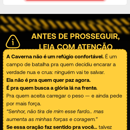
ANTES DE PROSSEGUIR,
LEIA COM ATENÇÃO
A Caverna não é um refúgio confortável.
É um
campo de batalha pra quem decidiu encarar a
verdade nua e crua: ninguém vai te salvar.
Ela não é pra quem quer paz agora.
É pra quem busca a glória lá na frente.
Pra quem aceita carregar o peso — e ainda pede
por mais força.
“Senhor, não tira de mim esse fardo… mas
aumenta as minhas forças e coragem.”
Se essa oração faz sentido pra você…
talvez