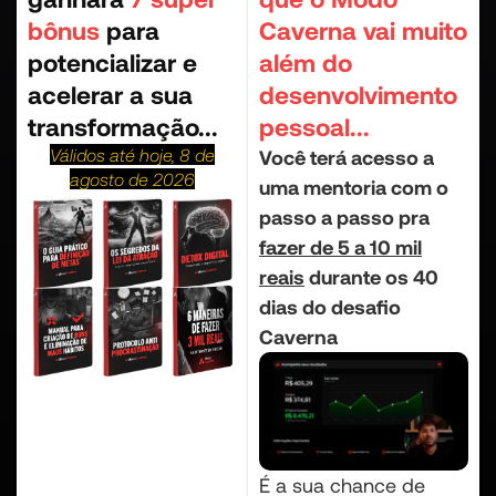
bônus
para
Caverna vai muito
potencializar e
além do
acelerar a sua
desenvolvimento
transformação...
pessoal...
Válidos até hoje, 8 de
Você terá acesso a
agosto de 2026
uma mentoria com o
passo a passo pra
fazer de 5 a 10 mil
reais
durante os 40
dias do desafio
Caverna
É a sua chance de