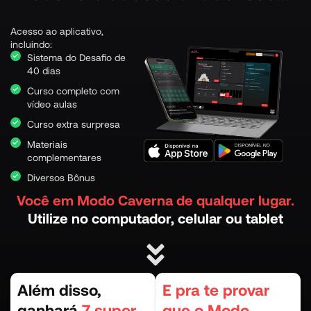
Acesso ao aplicativo,
incluindo:
Sistema do Desafio de
40 dias
Curso completo com
vídeo aulas
Curso extra surpresa
Materiais
complementares
Diversos Bônus
Você em Modo Caverna de qualquer lugar.
Utilize no computador, celular ou tablet
Além disso,
E pra te provar
ganhará
7 super
que o Modo