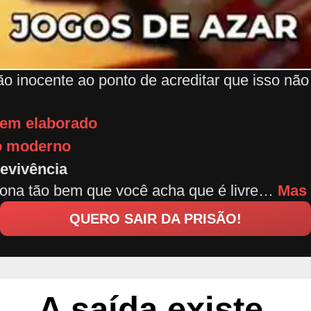
ão inocente ao ponto de acreditar que isso não
bem elaborado
co moderno
evivência
ona tão bem que você acha que é livre…
Mas 
QUERO SAIR DA PRISÃO!
A saída existe.