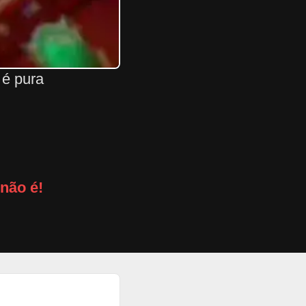
 é pura
não é!