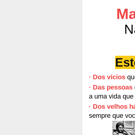
Ma
N
Est
· Dos vícios
que
· Das pessoas
a uma vida que 
· Dos velhos 
sempre que você