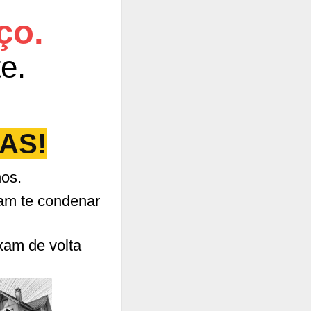
ço.
e.
.
IAS!
nos.
tam te condenar
xam de volta