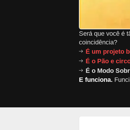
Será que você é t
coincidência?
É um projeto 
É o Pão e cir
É o Modo Sobr
E funciona.
Funci