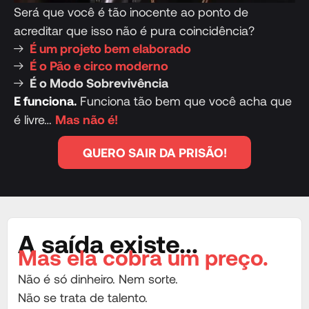
Será que você é tão inocente ao ponto de
acreditar que isso não é pura coincidência?
É um projeto bem elaborado
É o Pão e circo moderno
É o Modo Sobrevivência
E funciona.
Funciona tão bem que você acha que
é livre…
Mas não é!
QUERO SAIR DA PRISÃO!
A saída existe...
Mas ela cobra um preço.
Não é só dinheiro. Nem sorte.
Não se trata de talento.