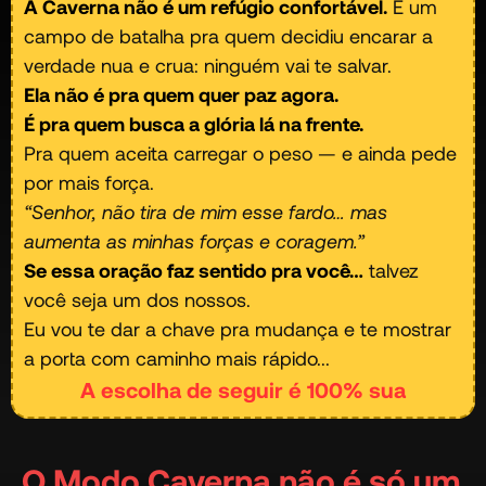
A Caverna não é um refúgio confortável.
É um
campo de batalha pra quem decidiu encarar a
verdade nua e crua: ninguém vai te salvar.
Ela não é pra quem quer paz agora.
É pra quem busca a glória lá na frente.
Pra quem aceita carregar o peso — e ainda pede
por mais força.
“Senhor, não tira de mim esse fardo… mas
aumenta as minhas forças e coragem.”
Se essa oração faz sentido pra você…
talvez
você seja um dos nossos.
Eu vou te dar a chave pra mudança e te mostrar
a porta com caminho mais rápido...
A escolha de seguir é 100% sua
O Modo Caverna não é só um