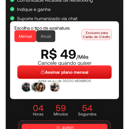
Indique e ganhe
Suporte humanizado via chat
Escolha o tipo de assinatura
Exclusivo para
Mensal
Anual
Cartão de Crédito
R$ 49
/Mês
Cancele quando quiser
Assinar plano mensal
Junte-se a + de 30.000 MEMBROS
04
59
51
Horas
Minutos
Segundos
AVISO