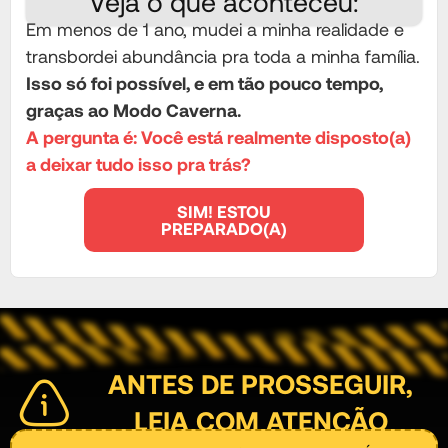
Veja o que aconteceu:
Em menos de 1 ano, mudei a minha realidade e
transbordei abundância pra toda a minha família.
Isso só foi possível, e em tão pouco tempo,
graças ao Modo Caverna.
A pergunta é: Você está realmente disposto(a)
a deixar tudo isso pra trás?
SIM! ESTOU
PREPARADO(A)
ANTES DE PROSSEGUIR,
LEIA COM ATENÇÃO