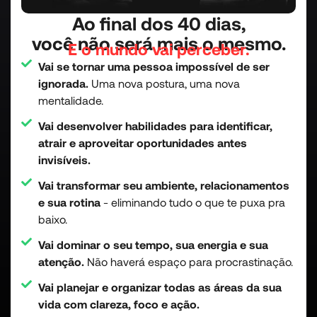
Ao final dos 40 dias,
você não será mais o mesmo.
E o mundo vai perceber.
Vai se tornar uma pessoa impossível de ser
ignorada.
Uma nova postura, uma nova
mentalidade.
Vai desenvolver habilidades para identificar,
atrair e aproveitar oportunidades antes
invisíveis.
Vai transformar seu ambiente, relacionamentos
e sua rotina
- eliminando tudo o que te puxa pra
baixo.
Vai dominar o seu tempo, sua energia e sua
atenção.
Não haverá espaço para procrastinação.
Vai planejar e organizar todas as áreas da sua
vida com clareza, foco e ação.