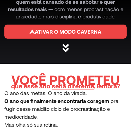
quem está cansado de se sabotar e quer
resultados reais —
com menos procrastinação e
ansiedade, mais disciplina e produtividade.
ATIVAR O MODO CAVERNA
VOCÊ PROMETEU
que esse ano
seria diferente
, lembra?
O ano das metas. O ano da virada.
O ano que finalmente encontraria coragem
pra
fugir desse maldito ciclo de procrastinação e
mediocridade.
Mas olha só sua rotina.