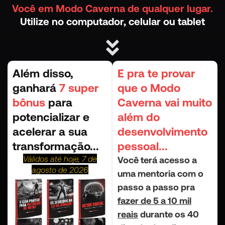
Você em Modo Caverna de qualquer lugar.
Utilize no computador, celular ou tablet
Além disso,
E pra te provar
ganhará
7 super
que o Modo
bônus
para
Caverna vai muito
potencializar e
além do
acelerar a sua
desenvolvimento
transformação...
pessoal...
Válidos até hoje, 7 de
Você terá acesso a
agosto de 2026
uma mentoria com o
passo a passo pra
fazer de 5 a 10 mil
reais
durante os 40