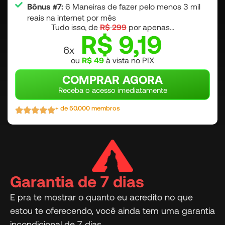
Bônus #7:
6 Maneiras de fazer pelo menos 3 mil
reais na internet por mês
Tudo isso, de
R$ 299
por apenas...
R$ 9,19
6x
ou
R$ 49
à vista no PIX
COMPRAR AGORA
Receba o acesso imediatamente
+ de 50.000 membros
Garantia de 7 dias
E pra te mostrar o quanto eu acredito no que
estou te oferecendo, você ainda tem uma garantia
incondicional de 7 dias.