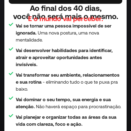
Ao final dos 40 dias,
você não será mais o mesmo.
E o mundo vai perceber.
Vai se tornar uma pessoa impossível de ser
ignorada.
Uma nova postura, uma nova
mentalidade.
Vai desenvolver habilidades para identificar,
atrair e aproveitar oportunidades antes
invisíveis.
Vai transformar seu ambiente, relacionamentos
e sua rotina
- eliminando tudo o que te puxa pra
baixo.
Vai dominar o seu tempo, sua energia e sua
atenção.
Não haverá espaço para procrastinação.
Vai planejar e organizar todas as áreas da sua
vida com clareza, foco e ação.