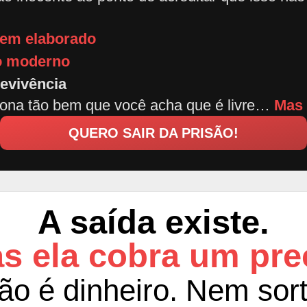
bem elaborado
co moderno
evivência
ona tão bem que você acha que é livre…
Mas 
QUERO SAIR DA PRISÃO!
A saída existe.
s ela cobra um pre
ão é dinheiro. Nem sort
Não se trata de talento