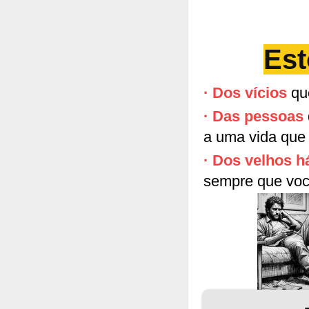
Est
· Dos vícios
que
· Das pessoas
a uma vida que 
· Dos velhos 
sempre que você