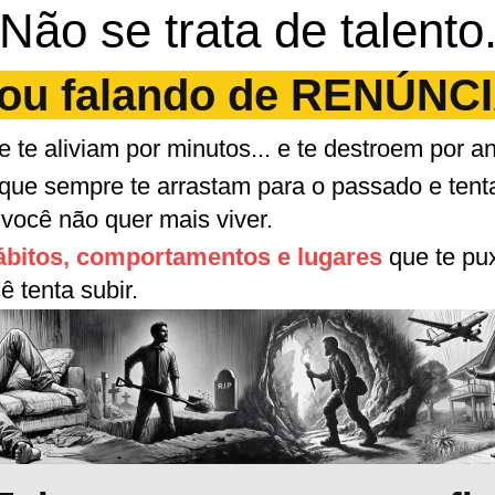
ou falando de RENÚNC
 te aliviam por minutos... e te destroem por a
que sempre te arrastam para o passado e ten
você não quer mais viver.
hábitos, comportamentos e lugares
que te pu
 tenta subir.
Foi exatamente o que eu fiz