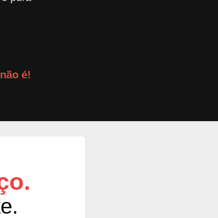
não é!
ço.
e.
.