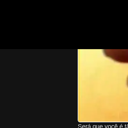
Será que você é t
coincidência?