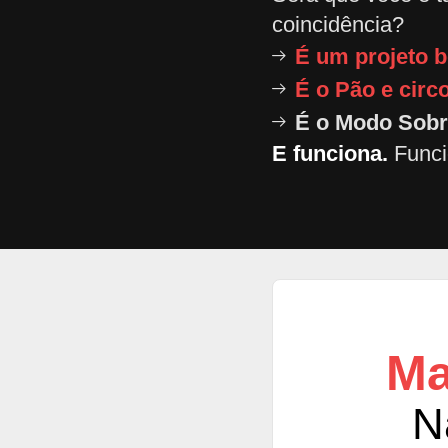
É um projeto 
É o Pão e cir
É o Modo Sobr
E funciona.
Funci
Ma
N