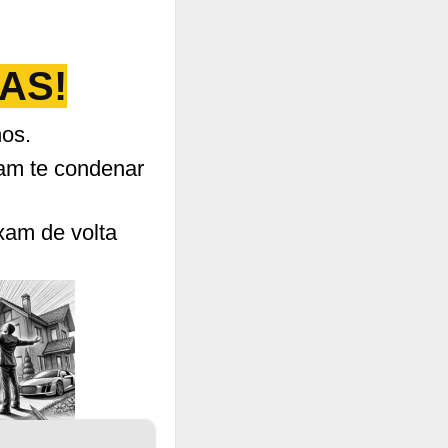
IAS!
nos.
tam te condenar
xam de volta
.