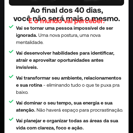
Ao final dos 40 dias,
você não será mais o mesmo.
E o mundo vai perceber.
Vai se tornar uma pessoa impossível de ser
ignorada.
Uma nova postura, uma nova
mentalidade.
Vai desenvolver habilidades para identificar,
atrair e aproveitar oportunidades antes
invisíveis.
Vai transformar seu ambiente, relacionamentos
e sua rotina
- eliminando tudo o que te puxa pra
baixo.
Vai dominar o seu tempo, sua energia e sua
atenção.
Não haverá espaço para procrastinação.
Vai planejar e organizar todas as áreas da sua
vida com clareza, foco e ação.