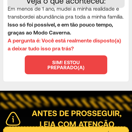
Veja o que aconteceu:
Em menos de 1 ano, mudei a minha realidade e
transbordei abundância pra toda a minha família.
Isso só foi possível, e em tão pouco tempo,
graças ao Modo Caverna.
A pergunta é: Você está realmente disposto(a)
a deixar tudo isso pra trás?
SIM! ESTOU
PREPARADO(A)
ANTES DE PROSSEGUIR,
LEIA COM ATENÇÃO