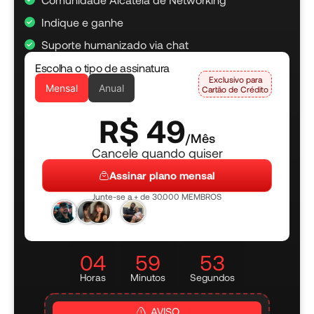
Indique e ganhe
Suporte humanizado via chat
Escolha o tipo de assinatura
Exclusivo para
Mensal
Anual
Cartão de Crédito
R$ 49
/Mês
Cancele quando quiser
Assinar plano mensal
Junte-se a + de 30.000 MEMBROS
04
59
52
Horas
Minutos
Segundos
AVISO