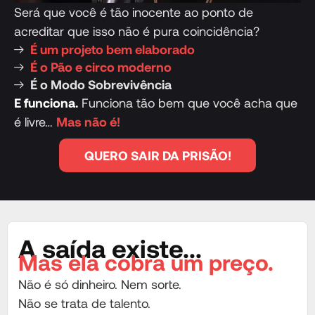
Será que você é tão inocente ao ponto de
acreditar que isso não é pura coincidência?
É um projeto bem elaborado
É o Pão e circo moderno
É o Modo Sobrevivência
E funciona.
Funciona tão bem que você acha que
é livre…
Mas não é!
QUERO SAIR DA PRISÃO!
A saída existe...
Mas ela cobra um preço.
Não é só dinheiro. Nem sorte.
Não se trata de talento.