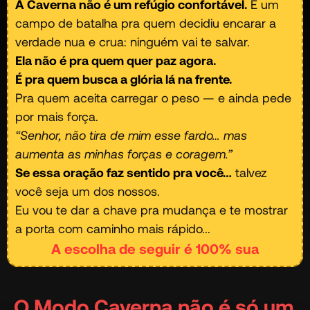
A Caverna não é um refúgio confortável.
É um
campo de batalha pra quem decidiu encarar a
verdade nua e crua: ninguém vai te salvar.
Ela não é pra quem quer paz agora.
É pra quem busca a glória lá na frente.
Pra quem aceita carregar o peso — e ainda pede
por mais força.
“Senhor, não tira de mim esse fardo… mas
aumenta as minhas forças e coragem.”
Se essa oração faz sentido pra você…
talvez
você seja um dos nossos.
Eu vou te dar a chave pra mudança e te mostrar
a porta com caminho mais rápido...
A escolha de seguir é 100% sua
O Modo Caverna não é só um