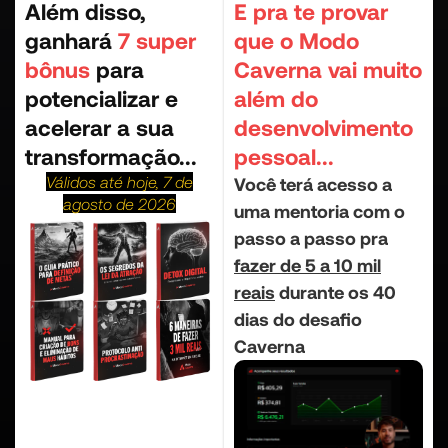
Além disso,
E pra te provar
ganhará
7 super
que o Modo
bônus
para
Caverna vai muito
potencializar e
além do
acelerar a sua
desenvolvimento
transformação...
pessoal...
Válidos até hoje, 7 de
Você terá acesso a
agosto de 2026
uma mentoria com o
passo a passo pra
fazer de 5 a 10 mil
reais
durante os 40
dias do desafio
Caverna