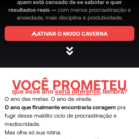
quem está cansado de se sabotar e quer
resultados reais —
com menos procrastinação e
ansiedade, mais disciplina e produtividade.
ATIVAR O MODO CAVERNA
VOCÊ PROMETEU
que esse ano
seria diferente
, lembra?
O ano das metas. O ano da virada.
O ano que finalmente encontraria coragem
pra
fugir desse maldito ciclo de procrastinação e
mediocridade.
Mas olha só sua rotina.