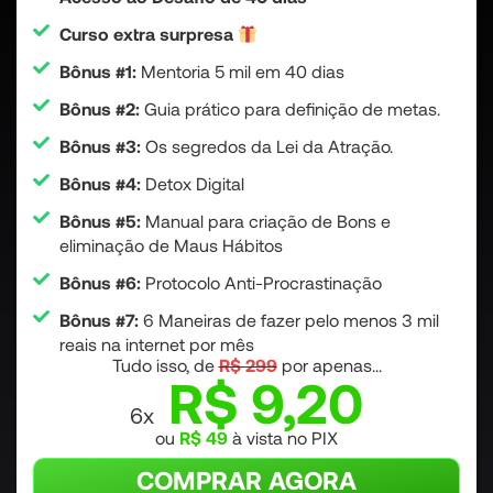
Curso extra surpresa
Bônus #1:
Mentoria 5 mil em 40 dias
Bônus #2:
Guia prático para definição de metas.
Bônus #3:
Os segredos da Lei da Atração.
Bônus #4:
Detox Digital
Bônus #5:
Manual para criação de Bons e
eliminação de Maus Hábitos
Bônus #6:
Protocolo Anti-Procrastinação
Bônus #7:
6 Maneiras de fazer pelo menos 3 mil
reais na internet por mês
Tudo isso, de
R$ 299
por apenas...
R$ 9,20
6x
ou
R$ 49
à vista no PIX
COMPRAR AGORA