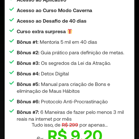
Acesso ao Curso Modo Caverna
Acesso ao Desafio de 40 dias
Curso extra surpresa
Bônus #1:
Mentoria 5 mil em 40 dias
Bônus #2:
Guia prático para definição de metas.
Bônus #3:
Os segredos da Lei da Atração.
Bônus #4:
Detox Digital
Bônus #5:
Manual para criação de Bons e
eliminação de Maus Hábitos
Bônus #6:
Protocolo Anti-Procrastinação
Bônus #7:
6 Maneiras de fazer pelo menos 3 mil
reais na internet por mês
Tudo isso, de
R$ 299
por apenas...
R$ 9,20
6x