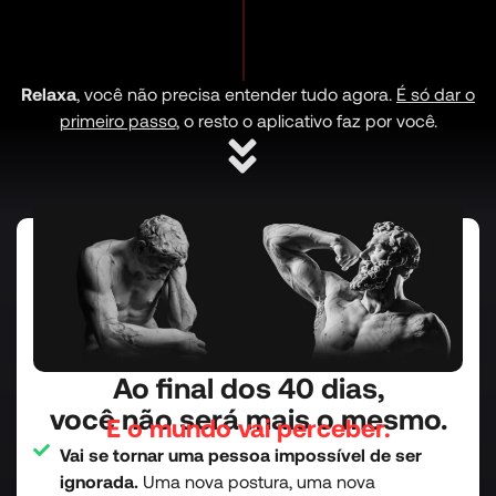
Relaxa
, você não precisa entender tudo agora.
É só dar o
primeiro passo
, o resto o aplicativo faz por você.
Ao final dos 40 dias,
você não será mais o mesmo.
E o mundo vai perceber.
Vai se tornar uma pessoa impossível de ser
ignorada.
Uma nova postura, uma nova