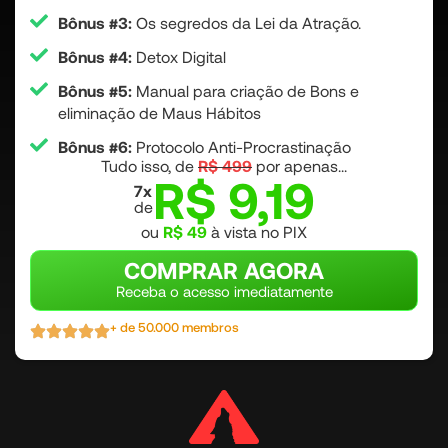
Bônus #3:
Os segredos da Lei da Atração.
Bônus #4:
Detox Digital
Bônus #5:
Manual para criação de Bons e
eliminação de Maus Hábitos
Bônus #6:
Protocolo Anti-Procrastinação
Tudo isso, de
R$ 499
por apenas...
R$ 9,19
7x
de
ou
R$ 49
à vista no PIX
COMPRAR AGORA
Receba o acesso imediatamente
+ de 50.000 membros