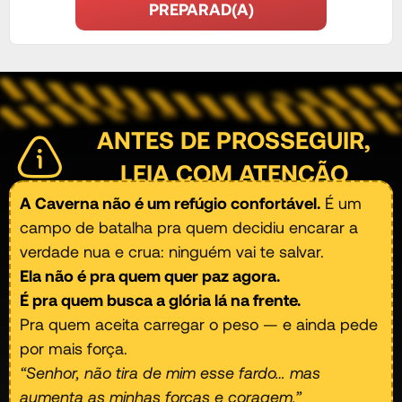
PREPARAD(A)
ANTES DE PROSSEGUIR,
LEIA COM ATENÇÃO
A Caverna não é um refúgio confortável.
É um
campo de batalha pra quem decidiu encarar a
verdade nua e crua: ninguém vai te salvar.
Ela não é pra quem quer paz agora.
É pra quem busca a glória lá na frente.
Pra quem aceita carregar o peso — e ainda pede
por mais força.
“Senhor, não tira de mim esse fardo… mas
aumenta as minhas forças e coragem.”