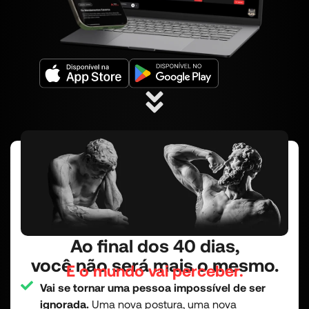
Ao final dos 40 dias,
você não será mais o mesmo.
E o mundo vai perceber.
Vai se tornar uma pessoa impossível de ser
ignorada.
Uma nova postura, uma nova