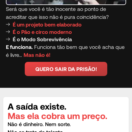
Será que você é tão inocente ao ponto de
acreditar que isso não é pura coincidência?
É um projeto bem elaborado
É o Pão e circo moderno
É o Modo Sobrevivência
E funciona.
Funciona tão bem que você acha que
é livre…
Mas não é!
QUERO SAIR DA PRISÃO!
A saída existe.
Mas ela cobra um preço.
Não é dinheiro. Nem sorte.
Não se trata de talento.