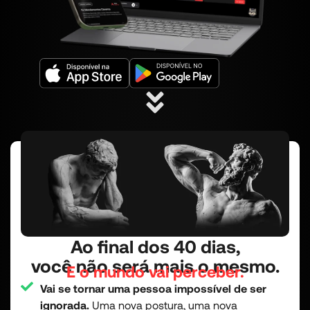
Ao final dos 40 dias,
você não será mais o mesmo.
E o mundo vai perceber.
Vai se tornar uma pessoa impossível de ser
ignorada.
Uma nova postura, uma nova