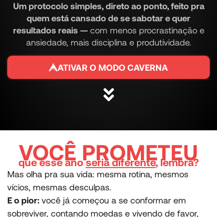
Um protocolo simples, direto ao ponto, feito pra
quem está cansado de se sabotar e quer
resultados reais —
com menos procrastinação e
ansiedade, mais disciplina e produtividade.
ATIVAR O MODO CAVERNA
VOCÊ PROMETEU
que esse ano
seria diferente
, lembra?
Mas olha pra sua vida: mesma rotina, mesmos
vícios, mesmas desculpas.
E o pior:
você já começou a se conformar em
sobreviver, contando moedas e vivendo de favor,