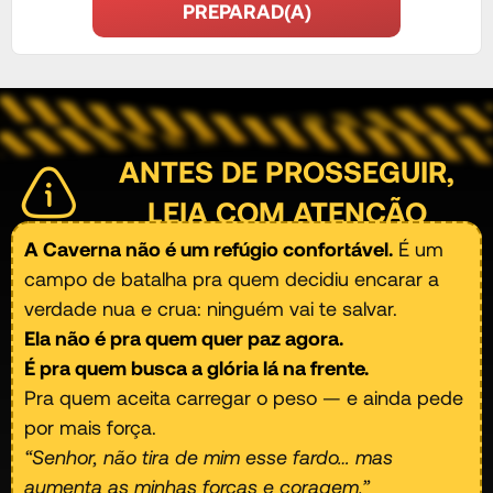
PREPARAD(A)
ANTES DE PROSSEGUIR,
LEIA COM ATENÇÃO
A Caverna não é um refúgio confortável.
É um
campo de batalha pra quem decidiu encarar a
verdade nua e crua: ninguém vai te salvar.
Ela não é pra quem quer paz agora.
É pra quem busca a glória lá na frente.
Pra quem aceita carregar o peso — e ainda pede
por mais força.
“Senhor, não tira de mim esse fardo… mas
aumenta as minhas forças e coragem.”