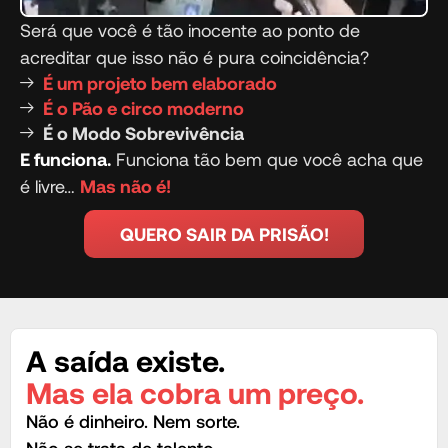
Será que você é tão inocente ao ponto de
acreditar que isso não é pura coincidência?
É um projeto bem elaborado
É o Pão e circo moderno
É o Modo Sobrevivência
E funciona.
Funciona tão bem que você acha que
é livre…
Mas não é!
QUERO SAIR DA PRISÃO!
A saída existe.
Mas ela cobra um preço.
Não é dinheiro. Nem sorte.
Não se trata de talento.