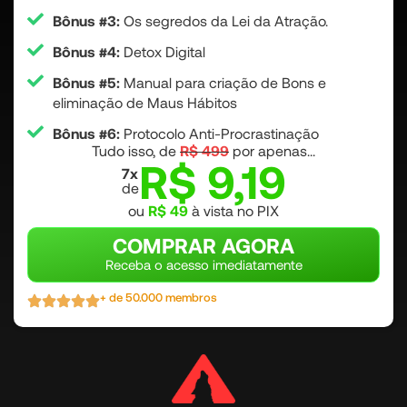
Bônus #3:
Os segredos da Lei da Atração.
Bônus #4:
Detox Digital
Bônus #5:
Manual para criação de Bons e
eliminação de Maus Hábitos
Bônus #6:
Protocolo Anti-Procrastinação
Tudo isso, de
R$ 499
por apenas...
R$ 9,19
7x
de
ou
R$ 49
à vista no PIX
COMPRAR AGORA
Receba o acesso imediatamente
+ de 50.000 membros