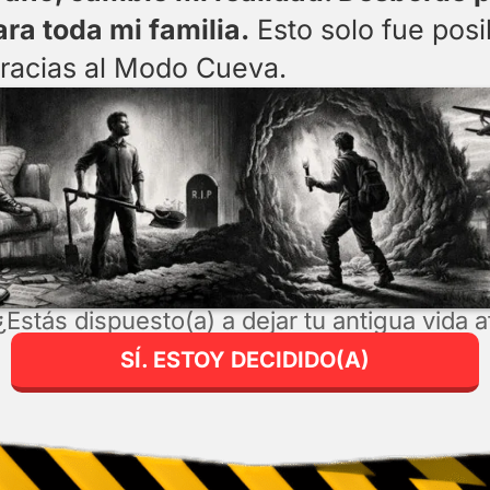
ra toda mi familia.
Esto solo fue posi
racias al Modo Cueva.
Estás dispuesto(a) a dejar tu antigua vida a
SÍ. ESTOY DECIDIDO(A)