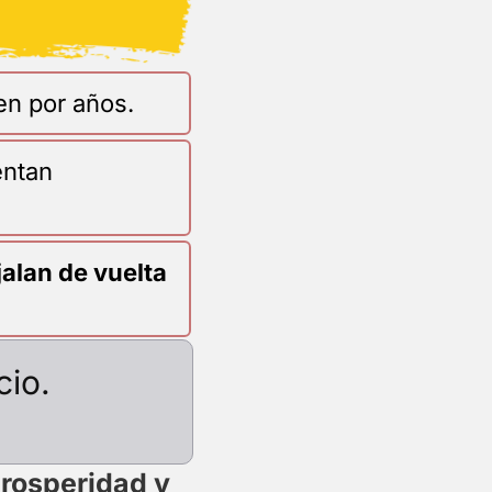
en por años.
entan
jalan de vuelta
cio.
prosperidad y