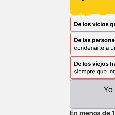
De los vicios
qu
De las person
condenarte a un
De los viejos 
siempre que int
Yo 
En menos de 1