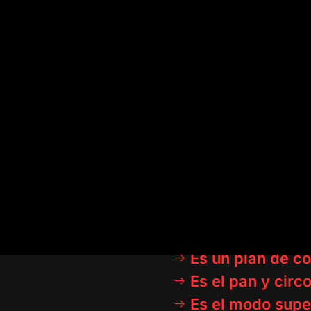
Dentro de 5 años
fuiste un cobarde
lo que podías par
Crees qu
Pero vives 
Y para mantenerte 
ocupada para que 
¿Será que eres ta
Es un plan de co
Es el pan y cir
Es el modo supe