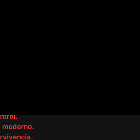
, cuando mires atrás, ¿qué va a doler más
 y no tuviste el valor de arriesgarte o saber
a salir de esta vida?
e estás en control…
como una rata en un laberint
preso, no hacen falta esposas.
Basta mante
nunca percibas que vives como un esclavo.
n inocente como para creer que esto es pu
ntrol.
co moderno.
rvivencia.