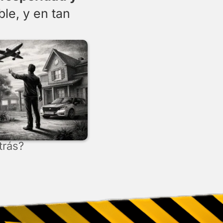
ble, y en tan
trás?